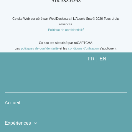
514 383-6363
Ce site Web est géré par
WebiDesign.ca
| L'Absolu Spa © 2026 Tous droits
réservés.
Politique de confidentialité
Ce site est sécurisé par reCAPTCHA.
Les
politiques de confidentialité
et les
conditions d'utilisation
s'appliquent.
FR
EN
Accueil
Expériences